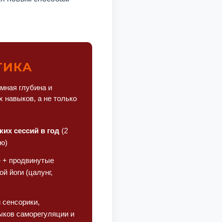
ТИКА
емная глубина и
 навыков, а не только
ких сессий в год
(2
ю)
» + продвинутые
ой йоги (цалунг,
 сенсорики,
ыков саморегуляции и