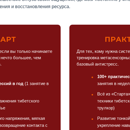
ения и восстановления ресурса.
ТАРТ
ПРАК
если вы только начинаете
Для тех, кому нужна сист
 нечто большее, чем
тренировка метасенсорных
.
базовый антистресс.
100+ практичес
ессий в год
(1 занятие в
занятия в недел
Всё из «Старта
ажнения тибетского
техники тибетск
Нье
трулкор)
го напряжения, мягкая
Развитие тонкой
возвращение контакта с
укрепление нав