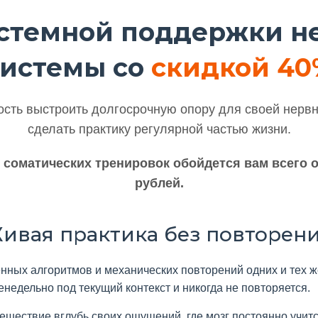
истемной поддержки н
системы со
скидкой 40
сть выстроить долгосрочную опору для своей нервн
сделать практику регулярной частью жизни.
 соматических тренировок обойдется вам всего от
рублей.
ивая практика без повторен
енных алгоритмов и механических повторений одних и тех 
недельно под текущий контекст и никогда не повторяется.
ешествие вглубь своих ощущений, где мозг постоянно учи