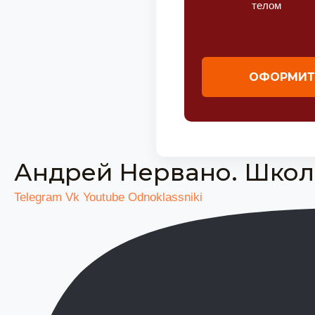
телом
ОФОРМИТ
Андрей Нервано. Школ
Telegram
Vk
Youtube
Odnoklassniki