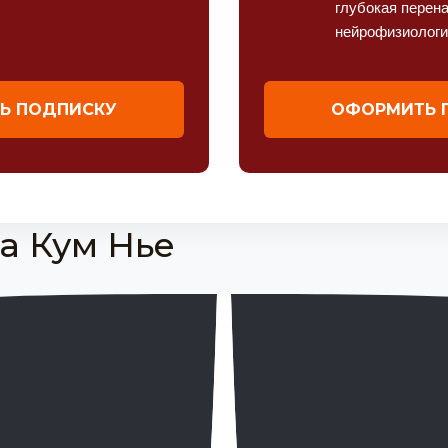
глубокая перен
нейрофизиологи
Ь ПОДПИСКУ
ОФОРМИТЬ 
а Кум Нье