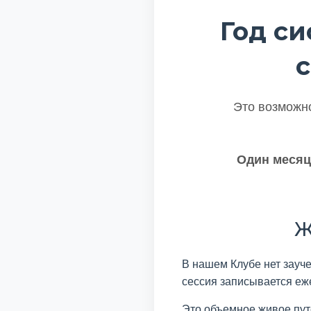
Год с
Это возможно
Один месяц
Ж
В нашем Клубе нет зауч
сессия записывается еже
Это объемное живое пут