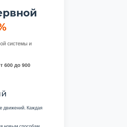
ервной
%
ой системы и
 600 до 900
ий
же движений. Каждая
тся новым способам