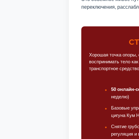
переключения, расслабл
С
Хорошая точка опоры, 
воспринимать тело как
транспортное средство
50 онлайн-с
неделю)
Базовые упр
цигуна Кум 
Снятие грубо
регуляция и 