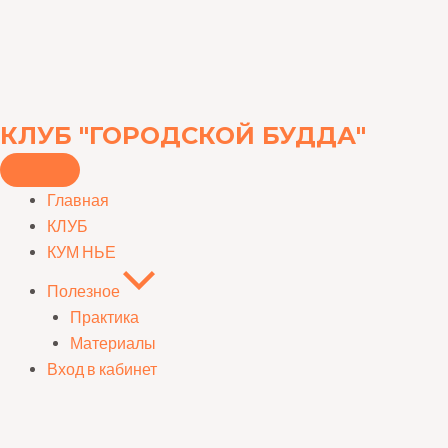
Перейти
к
содержимому
КЛУБ "ГОРОДСКОЙ БУДДА"
Главная
КЛУБ
КУМ НЬЕ
Полезное
Практика
Материалы
Вход в кабинет