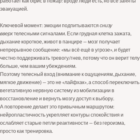
работает как офис в пожар: вроде люди есть, но все заняты
эвакуацией.
Ключевой момент: эмоции подпитываются
снизу
вверх
телесными сигналами. Если грудная клетка зажата,
дыхание короткое, живот в панцире — мозг получает
непрерывное сообщение: «мы всё ещё в угрозе», и будет
честно поддерживать тревогу/гнев, потому что он верит телу
больше, чем вашим убеждениям.
Поэтому телесный вход (внимание к ощущениям, дыхание,
мягкое движение) — это не «лайфхак», а способ переключить
вегетативную нервную систему из мобилизации в
восстановление и вернуть мозгу доступ к выбору.
А повторение делает это привычным маршрутом:
нейропластичность укрепляет контуры спокойствия и
ослабляет старые петли реактивности — без героизма,
просто как тренировка.