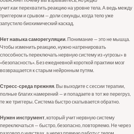
учит
как
перехватить реакцию на уровне тела. А ведь между
триггером и срывом — доли секунды, когда тело уже
запустило биохимический каскад.
Нет навыка саморегуляции
. Понимание — это не мышца.
Чтобы изменить реакцию, нужно натренировать
способность переключать нервную систему из «угрозы» в
«безопасность». Без ежедневной короткой практики мозг
возвращается к старым нейронным путям.
Стресс-среда прежняя
. Вы выходите с сессии терапии,
полные благих намерений — и попадаете в тот же перегруз,
те же триггеры. Система быстро скатывается обратно.
Нужен инструмент
, который учит нервную систему
переключаться — быстро, безопасно, повторяемо. Не через
разговор о чувствах, а через прямую работу с телом,